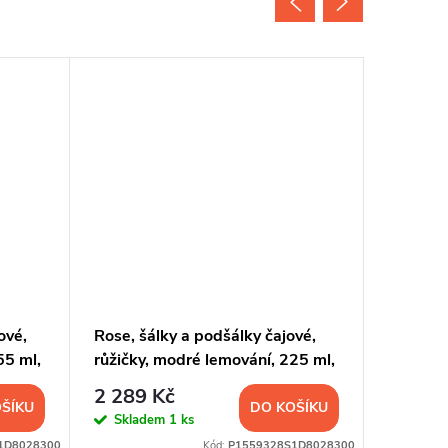
ové,
Rose, šálky a podšálky čajové,
Rose, š
55 ml,
růžičky, modré lemování, 225 ml,
espress
Thun, 6 ks
Thun, 6
2 289 Kč
1 599
ŠÍKU
DO KOŠÍKU
Skladem
1 ks
Sklad
1D8028300
Kód:
P1559328S1D8028300