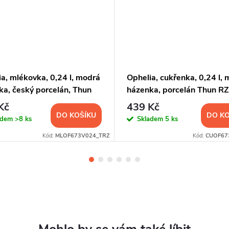
a, mlékovka, 0,24 l, modrá
Ophelia, cukřenka, 0,24 l,
ka, český porcelán, Thun
házenka, porcelán Thun RZ
Kč
439 Kč
DO KOŠÍKU
DO KO
adem
>8 ks
Skladem
5 ks
Kód:
MLOF673V024_TRZ
Kód:
CUOF67