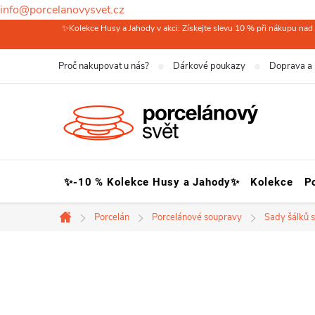
info@porcelanovysvet.cz
Přejít
✨Kolekce Husy a Jahody v akci: Získejte slevu 10 % při nákupu nad 
na
Proč nakupovat u nás?
Dárkové poukazy
Doprava a 
obsah
✨-10 % Kolekce Husy a Jahody✨
Kolekce
P
Porcelán
Porcelánové soupravy
Sady šálků 
Domů