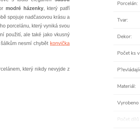
Porcelán
:
or
modré házenky
, který patří
sobě spojuje nadčasovou krásu a
Tvar
:
ího porcelánu, který vyniká svou
ní použití, ale také jako vkusný
Dekor
:
K šálkům nesmí chybět
konvička
Počet ks v
celánem, který nikdy nevyjde z
P?evládají
Materiál
:
Vyrobeno 
Počet dílů