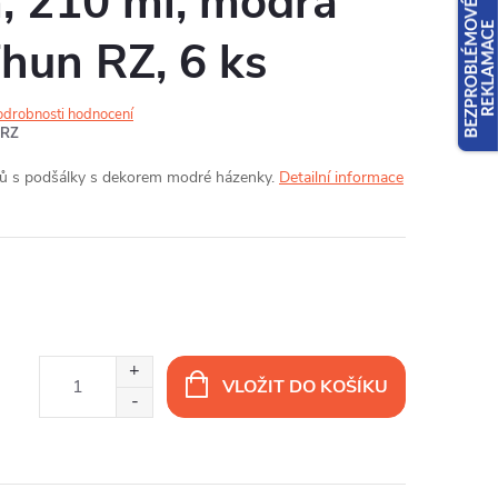
, 210 ml, modrá
hun RZ, 6 ks
odrobnosti hodnocení
TRZ
ků s podšálky s dekorem modré házenky.
Detailní informace
VLOŽIT DO KOŠÍKU