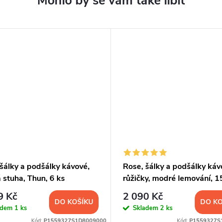
šálky a podšálky kávové,
Rose, šálky a podšálky káv
 stuha, Thun, 6 ks
růžičky, modré lemování, 1
Thun, 6 ks
9 Kč
2 090 Kč
DO KOŠÍKU
DO KO
adem
1 ks
Skladem
2 ks
Kód:
P1559327S1D8009000
Kód:
P1559327S