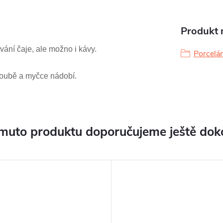
Produkt n
ávání čaje, ale možno i kávy.
Porcelá
troubě a myčce nádobí.
muto produktu doporučujeme ještě dok