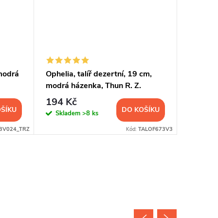
 modrá
Ophelia, talíř dezertní, 19 cm,
Talíř ko
modrá házenka, Thun R. Z.
modrá h
194 Kč
415 K
ŠÍKU
DO KOŠÍKU
Skladem
>8 ks
Sklad
3V024_TRZ
Kód:
TALOF673V3