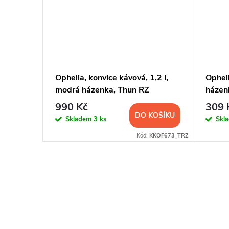
helia
Ophelia, konvice kávová, 1,2 l,
Opheli
n Thun
modrá házenka, Thun RZ
házen
RZ
990 Kč
309 
KOŠÍKU
DO KOŠÍKU
Skladem
3 ks
Skl
13008OF673V
Kód:
KKOF673_TRZ