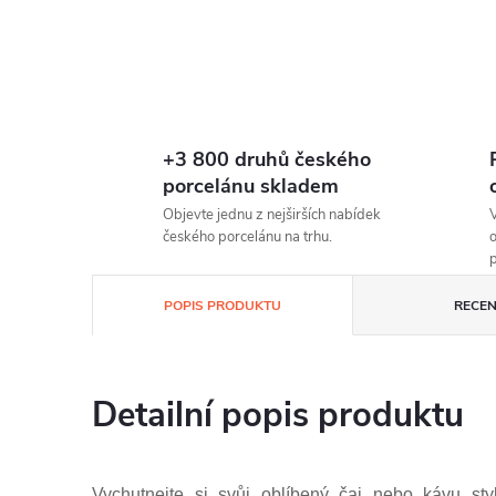
+3 800 druhů českého
porcelánu skladem
Objevte jednu z nejširších nabídek
V
českého porcelánu na trhu.
o
p
POPIS PRODUKTU
RECEN
Detailní popis produktu
Vychutnejte si svůj oblíbený čaj nebo kávu st