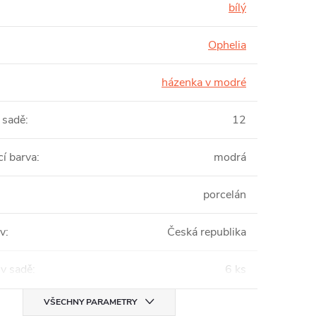
bílý
Ophelia
házenka v modré
 sadě
:
12
cí barva
:
modrá
porcelán
v
:
Česká republika
 v sadě
:
6 ks
VŠECHNY PARAMETRY