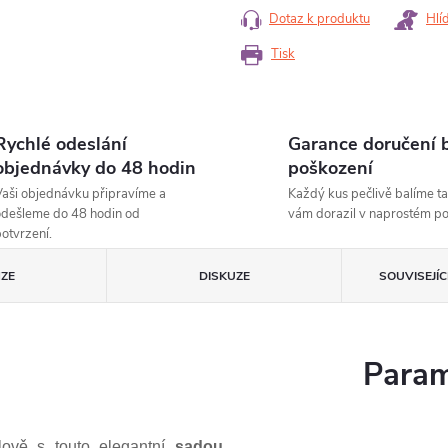
Dotaz k produktu
Hlí
Tisk
Rychlé odeslání
Garance doručení 
objednávky do 48 hodin
poškození
aši objednávku připravíme a
Každý kus pečlivě balíme ta
dešleme do 48 hodin od
vám dorazil v naprostém p
otvrzení.
ZE
DISKUZE
SOUVISEJÍ
Param
ylově s touto elegantní
sadou