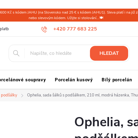
600 Kč s kódem JAHU (na Slovensko nad 25 € s kódem JAHU1). Sleva platí i na již zl
nebo slevovým kódem. Užijte si stolování...🍽️
+420 777 683 225
platba ČR
Doprava a platba Slovensko a svět
Reklamace a vrácení
HLEDAT
orcelánové soupravy
Porcelán kusový
Bílý porcelán
s podšálky
Ophelia, sada šálků s podšálkem, 210 ml, modrá házenka, Thu
Ophelia, s