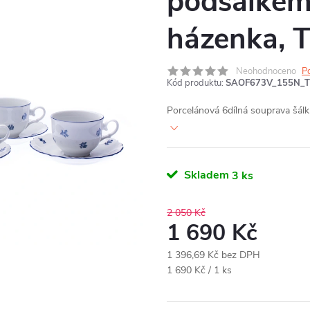
podšálkem
házenka, T
Neohodnoceno
P
Kód produktu:
SAOF673V_155N_
Porcelánová 6dílná souprava šál
Skladem
3 ks
2 050 Kč
1 690 Kč
1 396,69 Kč bez DPH
Měrná
1 690 Kč / 1 ks
cena: