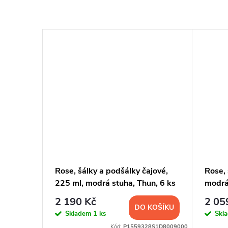
a
Rose, šálky a podšálky čajové,
Rose, 
stuha,
225 ml, modrá stuha, Thun, 6 ks
modrá
2 190 Kč
2 05
KOŠÍKU
DO KOŠÍKU
Skladem
1 ks
Skl
6S1A8009000
Kód:
P1559328S1D8009000