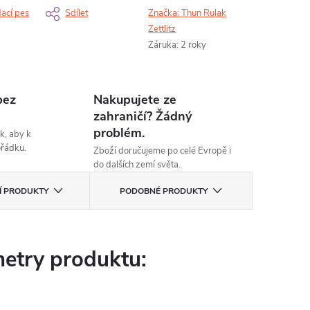
dací pes
Sdílet
Značka:
Thun Rulak
Zettlitz
Záruka
:
2 roky
bez
Nakupujete ze
zahraničí? Žádný
problém.
k, aby k
ořádku.
Zboží doručujeme po celé Evropě i
do dalších zemí světa.
CÍ PRODUKTY
PODOBNÉ PRODUKTY
etry produktu: