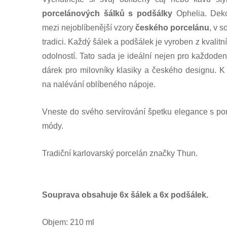
porcelánových šálků s podšálky
Ophelia. Dek
mezi nejoblíbenější vzory
českého porcelánu
, v 
tradici. Každý šálek a podšálek je vyroben z kvalitn
odolností. Tato sada je ideální nejen pro každoden
dárek pro milovníky klasiky a českého designu. 
na nalévání oblíbeného nápoje.
Vneste do svého servírování špetku elegance s por
módy.
Tradiční karlovarský porcelán značky Thun.
Souprava obsahuje 6x šálek a 6x podšálek.
Objem: 210 ml