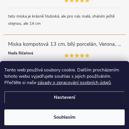
tato miska je krásně hluboká, ale pro nás malá, sháním ještě
stejnou, ale 14 cm
Miska kompotová 13 cm, bílý porcelán, Verona, G. Benedikt
Naďa Říčařová
Tento web používá soubory cookie. Dalším procházením
miska je trochu mělká, ale využiji
tohoto webu vyjadřujete souhlas s jejich používáním.
Přečtěte si naše
zásady o zpracování osobních údajů
.
Instagram
Facebook
WhatsApp
Nastavení
Copyright 2026
Porcelánový svět
. Všechna práva vyhrazena.
Souhlasím
Vytvořil Shoptet