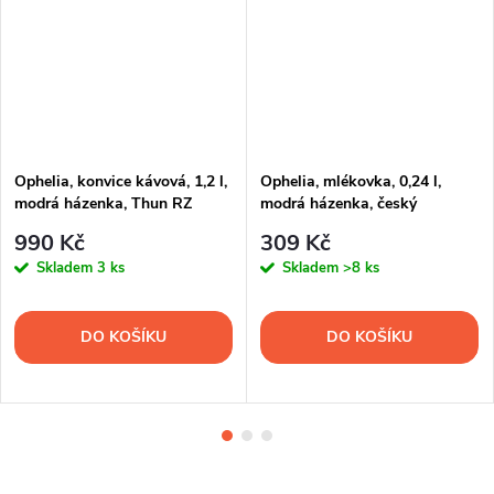
Ophelia, konvice kávová, 1,2 l,
Ophelia, mlékovka, 0,24 l,
modrá házenka, Thun RZ
modrá házenka, český
porcelán, Thun RZ
990 Kč
309 Kč
Skladem
3 ks
Skladem
>8 ks
DO KOŠÍKU
DO KOŠÍKU