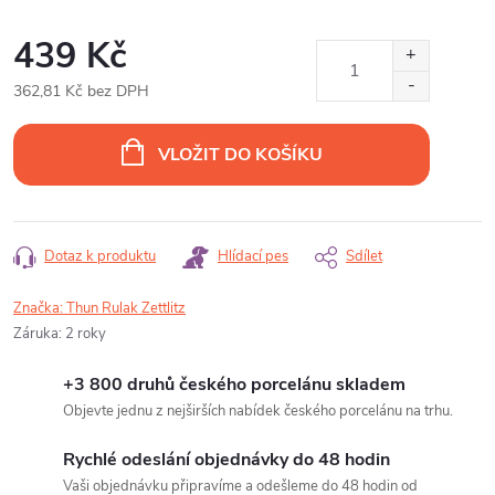
439 Kč
362,81 Kč bez DPH
Měrná
cena:
VLOŽIT DO KOŠÍKU
Dotaz k produktu
Hlídací pes
Sdílet
Značka:
Thun Rulak Zettlitz
Záruka
:
2 roky
+3 800 druhů českého porcelánu skladem
Objevte jednu z nejširších nabídek českého porcelánu na trhu.
Rychlé odeslání objednávky do 48 hodin
Vaši objednávku připravíme a odešleme do 48 hodin od