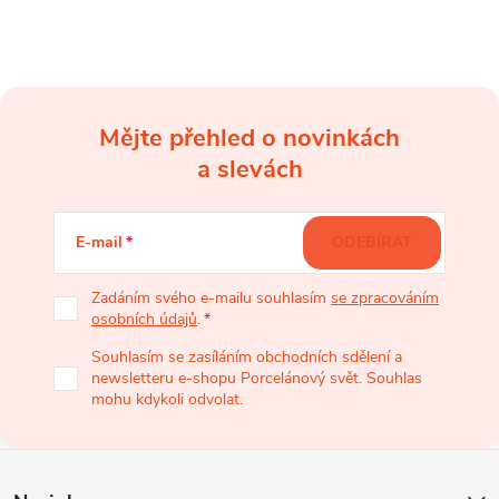
Mějte přehled o novinkách
Z
a slevách
á
E-mail
ODEBÍRAT
p
Zadáním svého e-mailu souhlasím
se zpracováním
osobních údajů
.
a
Souhlasím se zasíláním obchodních sdělení a
newsletteru e-shopu Porcelánový svět. Souhlas
t
mohu kdykoli odvolat.
í