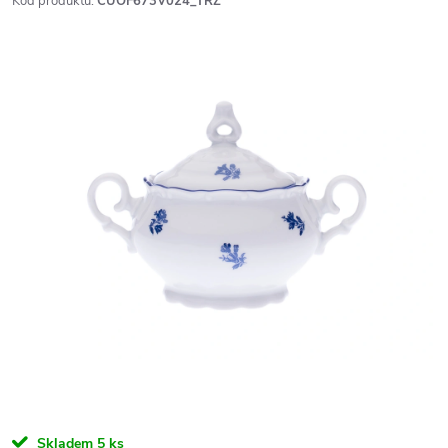
Kód produktu:
CUOF673V024_TRZ
Skladem
5 ks