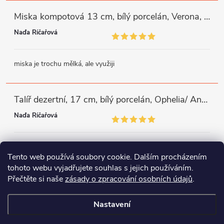
Miska kompotová 13 cm, bílý porcelán, Verona, G. Benedikt
Naďa Říčařová
miska je trochu mělká, ale využiji
Talíř dezertní, 17 cm, bílý porcelán, Ophelia/ Angelina, Thun Rulak Zettlitz
Naďa Říčařová
moc se mi líbí zdobný okraj, mám podobné a potřebovala jsem
Tento web používá soubory cookie. Dalším procházením
doplnit
tohoto webu vyjadřujete souhlas s jejich používáním.
Přečtěte si naše
zásady o zpracování osobních údajů
.
Instagram
Facebook
WhatsApp
Nastavení