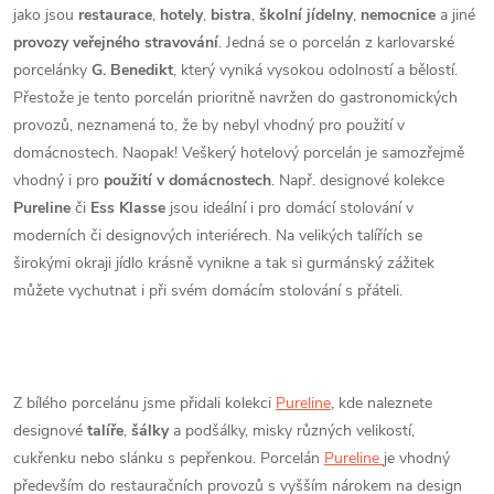
jako jsou
restaurace
,
hotely
,
bistra
,
školní jídelny
,
nemocnice
a jiné
provozy veřejného stravování
. Jedná se o porcelán z karlovarské
porcelánky
G. Benedikt
, který vyniká vysokou odolností a bělostí.
Přestože je tento porcelán prioritně navržen do gastronomických
provozů, neznamená to, že by nebyl vhodný pro použití v
domácnostech. Naopak! Veškerý hotelový porcelán je samozřejmě
vhodný i pro
použití v domácnostech
. Např. designové kolekce
Pureline
či
Ess Klasse
jsou ideální i pro domácí stolování v
moderních či designových interiérech. Na velikých talířích se
širokými okraji jídlo krásně vynikne a tak si gurmánský zážitek
můžete vychutnat i při svém domácím stolování s přáteli.
Z bílého porcelánu jsme přidali kolekci
Pureline
, kde naleznete
designové
talíře
,
šálky
a podšálky, misky různých velikostí,
cukřenku nebo slánku s pepřenkou. Porcelán
Pureline
je vhodný
především do restauračních provozů s vyšším nárokem na design