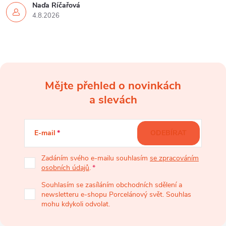
Naďa Říčařová
4.8.2026
Mějte přehled o novinkách
Z
a slevách
á
E-mail
ODEBÍRAT
p
Zadáním svého e-mailu souhlasím
se zpracováním
osobních údajů
.
a
Souhlasím se zasíláním obchodních sdělení a
newsletteru e-shopu Porcelánový svět. Souhlas
t
mohu kdykoli odvolat.