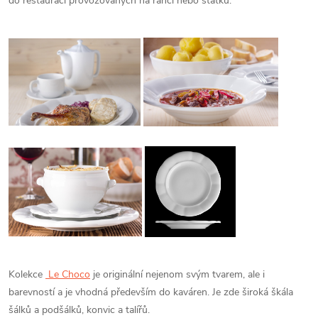
do restaurací provozovaných na ranči nebo statku.
Kolekce
Le Choco
je originální nejenom svým tvarem, ale i
barevností a je vhodná především do kaváren. Je zde široká škála
šálků a podšálků, konvic a talířů.