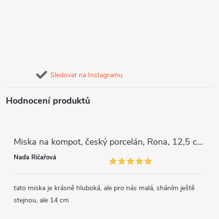
Sledovat na Instagramu
Hodnocení produktů
Miska na kompot, český porcelán, Rona, 12,5 cm, bílý, G. Benedikt
Naďa Říčařová
tato miska je krásně hluboká, ale pro nás malá, sháním ještě
stejnou, ale 14 cm