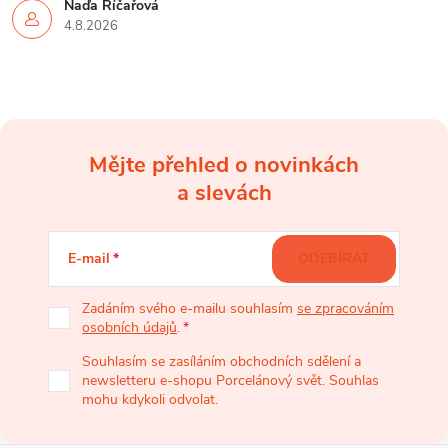
Naďa Říčařová
4.8.2026
Mějte přehled o novinkách
Z
a slevách
á
E-mail
ODEBÍRAT
p
Zadáním svého e-mailu souhlasím
se zpracováním
osobních údajů
.
a
Souhlasím se zasíláním obchodních sdělení a
newsletteru e-shopu Porcelánový svět. Souhlas
t
mohu kdykoli odvolat.