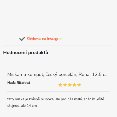
Sledovat na Instagramu
Hodnocení produktů
Miska na kompot, český porcelán, Rona, 12,5 cm, bílý, G. Benedikt
Naďa Říčařová
tato miska je krásně hluboká, ale pro nás malá, sháním ještě
stejnou, ale 14 cm