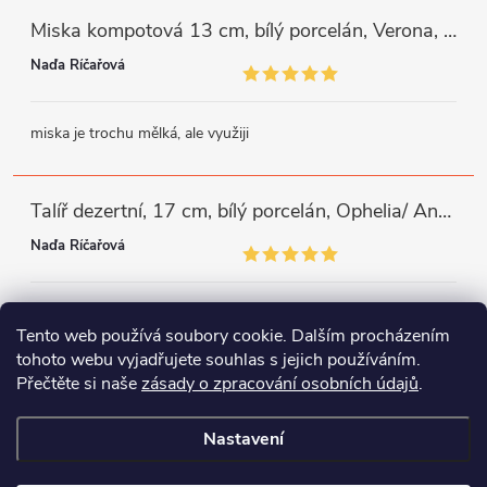
Miska kompotová 13 cm, bílý porcelán, Verona, G. Benedikt
Naďa Říčařová
miska je trochu mělká, ale využiji
Talíř dezertní, 17 cm, bílý porcelán, Ophelia/ Angelina, Thun Rulak Zettlitz
Naďa Říčařová
moc se mi líbí zdobný okraj, mám podobné a potřebovala jsem
Tento web používá soubory cookie. Dalším procházením
doplnit
tohoto webu vyjadřujete souhlas s jejich používáním.
Přečtěte si naše
zásady o zpracování osobních údajů
.
Instagram
Facebook
WhatsApp
Nastavení