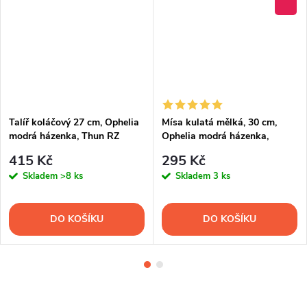
Talíř koláčový 27 cm, Ophelia
Mísa kulatá mělká, 30 cm,
modrá házenka, Thun RZ
Ophelia modrá házenka,
porcelán Thun RZ
415 Kč
295 Kč
Skladem
>8 ks
Skladem
3 ks
DO KOŠÍKU
DO KOŠÍKU