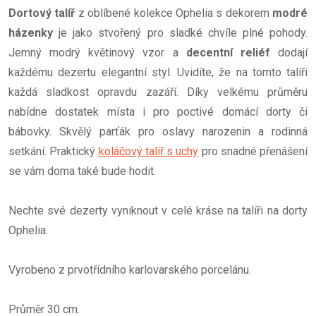
Dortový talíř
z oblíbené kolekce Ophelia s dekorem
modré
házenky
je jako stvořený pro sladké chvíle plné pohody.
Jemný modrý květinový vzor a
decentní reliéf
dodají
každému dezertu elegantní styl. Uvidíte, že na tomto talíři
každá sladkost opravdu zazáří. Díky velkému průměru
nabídne dostatek místa i pro poctivé domácí dorty či
bábovky. Skvělý parťák pro oslavy narozenin a rodinná
setkání. Praktický
koláčový talíř s uchy
pro snadné přenášení
se vám doma také bude hodit.
Nechte své dezerty vyniknout v celé kráse na talíři na dorty
Ophelia.
Vyrobeno z prvotřídního karlovarského porcelánu.
Průměr 30 cm.