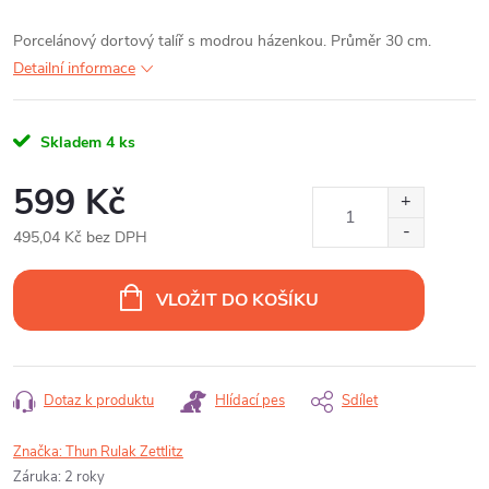
Porcelánový dortový talíř s modrou házenkou. Průměr 30 cm.
Detailní informace
Skladem
4 ks
599 Kč
495,04 Kč bez DPH
Měrná
cena:
VLOŽIT DO KOŠÍKU
Dotaz k produktu
Hlídací pes
Sdílet
Značka:
Thun Rulak Zettlitz
Záruka
:
2 roky