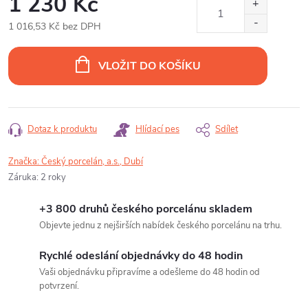
1 230 Kč
1 016,53 Kč bez DPH
Měrná
cena:
VLOŽIT DO KOŠÍKU
Dotaz k produktu
Hlídací pes
Sdílet
Značka:
Český porcelán, a.s., Dubí
Záruka
:
2 roky
+3 800 druhů českého porcelánu skladem
Objevte jednu z nejširších nabídek českého porcelánu na trhu.
Rychlé odeslání objednávky do 48 hodin
Vaši objednávku připravíme a odešleme do 48 hodin od
potvrzení.