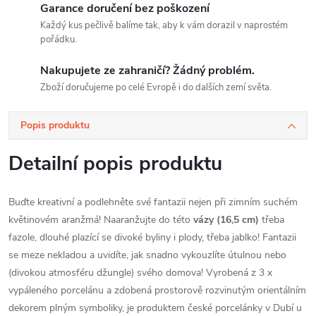
Garance doručení bez poškození
Každý kus pečlivě balíme tak, aby k vám dorazil v naprostém
pořádku.
Nakupujete ze zahraničí? Žádný problém.
Zboží doručujeme po celé Evropě i do dalších zemí světa.
Popis produktu
Detailní popis produktu
Buďte kreativní a podlehněte své fantazii nejen při zimním suchém
květinovém aranžmá! Naaranžujte do této
vázy (16,5 cm)
třeba
fazole, dlouhé plazící se divoké byliny i plody, třeba jablko! Fantazii
se meze nekladou a uvidíte, jak
snadno vykouzlíte útulnou nebo
(divokou atmosféru džungle) svého domova! Vyrobená z 3 x
vypáleného
porcelánu a zdobená prostorově rozvinutým orientálním
dekorem plným symboliky,
je produktem české porcelánky v Dubí u