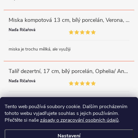
Miska kompotová 13 cm, bílý porcelán, Verona, G. Benedikt
Naďa Říčařová
miska je trochu mělká, ale využiji
Talíř dezertní, 17 cm, bílý porcelán, Ophelia/ Angelina, Thun Rulak Zettlitz
Naďa Říčařová
moc se mi líbí zdobný okraj, mám podobné a potřebovala jsem
Tento web používá soubory cookie. Dalším procházením
doplnit
tohoto webu vyjadřujete souhlas s jejich používáním.
Přečtěte si naše
zásady o zpracování osobních údajů
.
Instagram
Facebook
WhatsApp
Nastavení