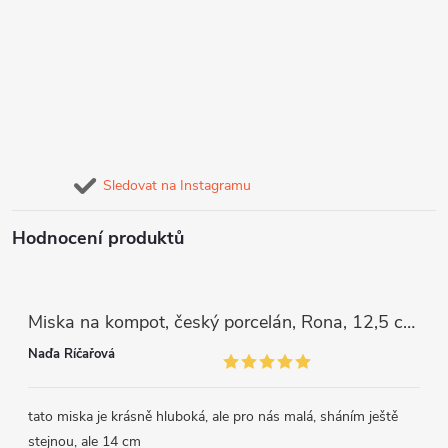
Sledovat na Instagramu
Hodnocení produktů
Miska na kompot, český porcelán, Rona, 12,5 cm, bílý, G. Benedikt
Naďa Říčařová
tato miska je krásně hluboká, ale pro nás malá, sháním ještě
stejnou, ale 14 cm