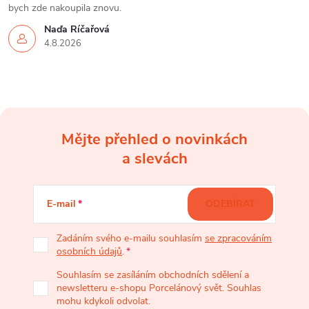
bych zde nakoupila znovu.
Naďa Říčařová
4.8.2026
Mějte přehled o novinkách
Z
a slevách
á
E-mail
ODEBÍRAT
p
Zadáním svého e-mailu souhlasím
se zpracováním
osobních údajů
.
a
Souhlasím se zasíláním obchodních sdělení a
newsletteru e-shopu Porcelánový svět. Souhlas
t
mohu kdykoli odvolat.