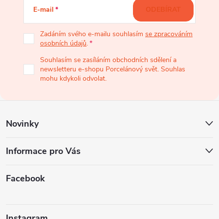
á
E-mail
ODEBÍRAT
p
Zadáním svého e-mailu souhlasím
se zpracováním
osobních údajů
.
a
Souhlasím se zasíláním obchodních sdělení a
newsletteru e-shopu Porcelánový svět. Souhlas
t
mohu kdykoli odvolat.
í
Novinky
Informace pro Vás
Facebook
Instagram