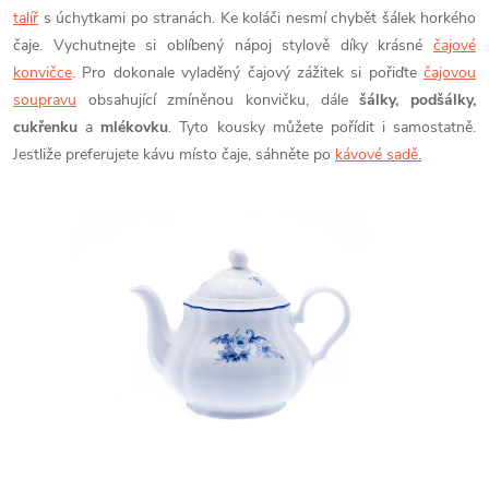
talíř
s úchytkami po stranách. Ke koláči nesmí chybět šálek horkého
čaje. Vychutnejte si oblíbený nápoj stylově díky krásné
čajové
konvičce
. Pro dokonale vyladěný čajový zážitek si pořiďte
čajovou
soupravu
obsahující zmíněnou konvičku, dále
šálky, podšálky,
cukřenku
a
mlékovku
. Tyto kousky můžete pořídit i samostatně.
Jestliže preferujete kávu místo čaje, sáhněte po
kávové sadě.