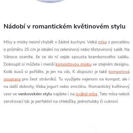
Nádobí v romantickém květinovém stylu
Mísy a misky nesmí chybět v žádné kuchyni. Velká
mísa
z porcelánu
o průměru 25 cm je ideální na zeleninový nebo těstovinový salát. Na
Vánoce oceníte, že se do ní vejde spousta bramborového salátu.
Dokoupit si můžete i menší
kompotovou misku
ve stejném designu.
Kolik kusů si pořídíte, je jen na vás. K dispozici je také
kompotová
souprava
pro šest strávníků. Tu využijete nejenom na kompot, ale i
na další dobroty, třeba jogurt nebo zmrzlinu. Romantický květinový
vzor ve
venkovském stylu
najdete i na
oválné míse
. Tato mísa neboli
servírovací tác je perfektní na chlebíčky, jednohubky či cukroví.