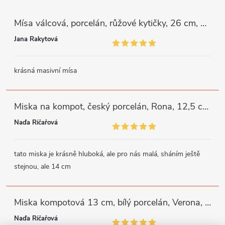
Mísa válcová, porcelán, růžové kytičky, 26 cm, G. Benedikt
Jana Rakytová
krásná masivní mísa
Miska na kompot, český porcelán, Rona, 12,5 cm, bílý, G. Benedikt
Naďa Říčařová
tato miska je krásně hluboká, ale pro nás malá, sháním ještě
stejnou, ale 14 cm
Miska kompotová 13 cm, bílý porcelán, Verona, G. Benedikt
Naďa Říčařová