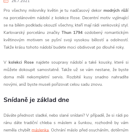
26.7.2021
Pro všechny milovníky květin je tu nadčasový dekor
modrých růží
na porcelánovém nádobí z kolekce Rose. Decentní motiv vyjímající
se na bílém podkladu okouzlí všechny, kteří mají rádi venkovský styl.
Karlovarský porcelánu značky
Thun 1794
ozdobený romantickým
květinovým motivem se pyšní svoji vysokou bělostí a odolností.
Takže krásu tohoto nádobí budete moci obdivovat po dlouhé roky.
V
kolekci Rose
najdete soupravy nádobí a také kousky, které si
můžete dokoupit samostatně. Takže už se vám nestane, že byste
doma měli nekompletní servis. Rozbité kusy snadno nahradíte
novými, aniž byste museli pořizovat celou sadu znovu.
Snídaně je základ dne
Dáváte přednost sladké, nebo slané snídani? V případě, že si rádi po
ránu dáte tradiční chleba s máslem a šunkou, rozhodně by vám
neměla chybět
máslenka
. Ochrání máslo před osycháním, dotěrným