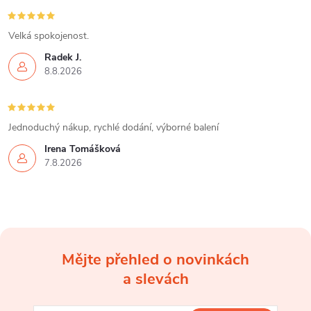
Velká spokojenost.
Radek J.
8.8.2026
Jednoduchý nákup, rychlé dodání, výborné balení
Irena Tomášková
7.8.2026
Mějte přehled o novinkách
Z
a slevách